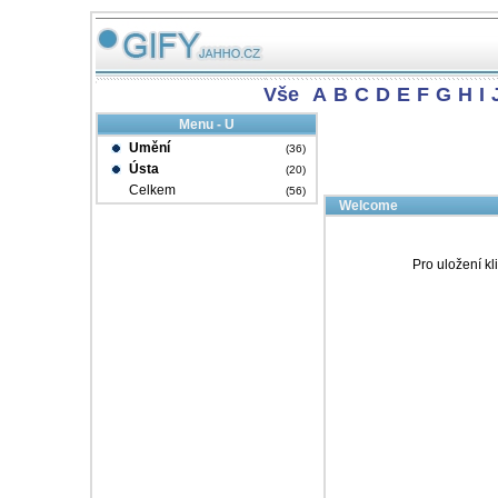
Vše
A
B
C
D
E
F
G
H
I
Menu - U
Umění
(36)
Ústa
(20)
Celkem
(56)
Welcome
Pro uložení kl