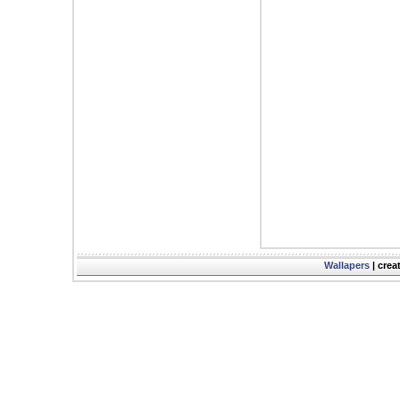
Wallapers
| crea