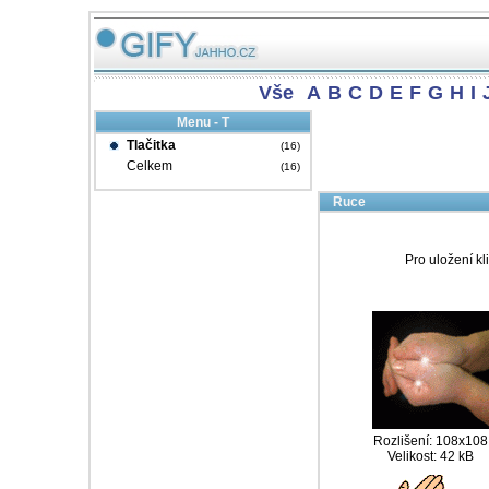
Vše
A
B
C
D
E
F
G
H
I
Menu - T
Tlačitka
(16)
Celkem
(16)
Ruce
Pro uložení kl
Rozlišení: 108x108
Velikost: 42 kB