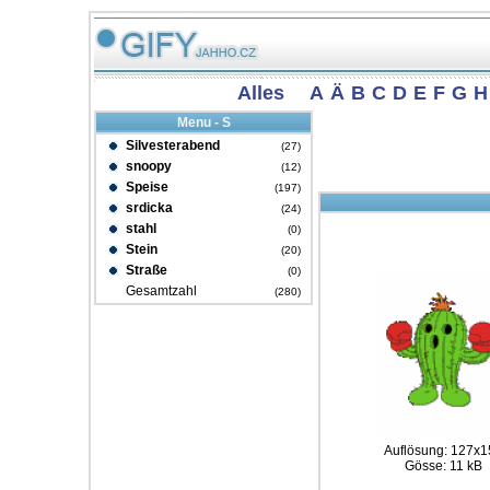
Alles
A
Ä
B
C
D
E
F
G
H
Menu - S
Silvesterabend
(27)
snoopy
(12)
Speise
(197)
srdicka
(24)
stahl
(0)
Stein
(20)
Straße
(0)
Gesamtzahl
(280)
Auflösung: 127x1
Gösse: 11 kB