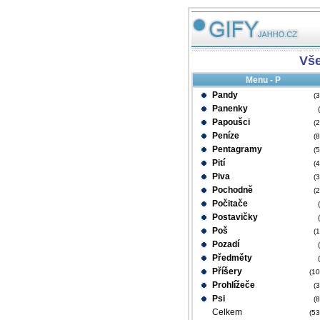
Vš
Menu - P
Pandy
(
Panenky
Papoušci
(
Peníze
(
Pentagramy
(
Pití
(
Piva
(
Pochodně
(
Počitače
Postavičky
Poš
(
Pozadí
Předměty
Příšery
(1
Prohlížeče
(
Psi
(
Celkem
(5