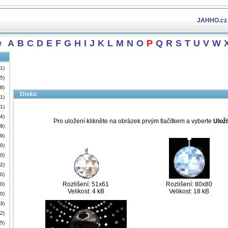
JAHHO.cz
e
A
B
C
D
E
F
G
H
I
J
K
L
M
N
O
P
Q
R
S
T
U
V
W
31)
(5)
28)
Disko
81)
51)
44)
Pro uložení klikněte na obrázek prvým tlačítkem a vyberte
Uloži
39)
29)
(0)
(0)
12)
(0)
Rozlišení: 51x61
Rozlišení: 80x80
(0)
Velikost: 4 kB
Velikost: 18 kB
00)
33)
82)
35)