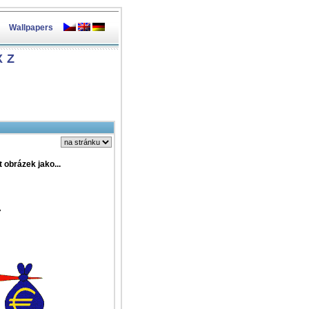
Wallpapers
X
Z
t obrázek jako...
7