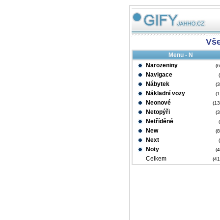
Vš
Menu - N
Narozeniny
(
Navigace
Nábytek
(
Nákladní vozy
(
Neonové
(1
Netopýři
(
Netříděné
New
(
Next
Noty
(
Celkem
(4