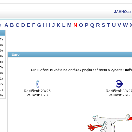
JAHHO.cz
e
A
B
C
D
E
F
G
H
I
J
K
L
M
N
O
P
Q
R
S
T
U
V
W
62)
(0)
30)
Euro
19)
35)
35)
Pro uložení klikněte na obrázek prvým tlačítkem a vyberte
Uloži
(0)
81)
(7)
47)
Rozlišení: 23x25
Rozlišení: 30x2
Velikost: 1 kB
Velikost: 2 kB
16)