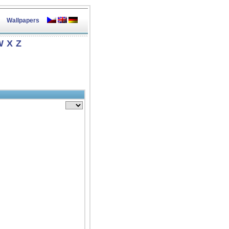
Wallpapers
W
X
Z