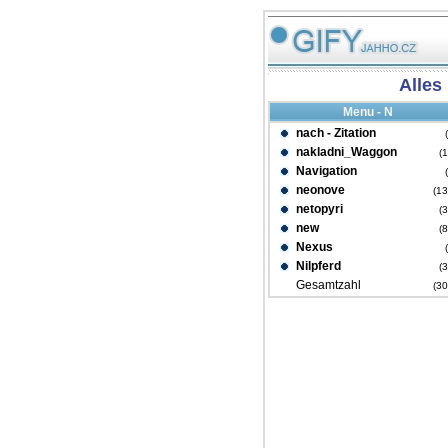
Alles
Menu - N
nach - Zitation
nakladni_Waggon
(
Navigation
neonove
(1
netopyri
(
new
(
Nexus
Nilpferd
(
Gesamtzahl
(3