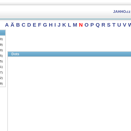
JAHHO.cz
A
Ä
B
C
D
E
F
G
H
I
J
K
L
M
N
O
P
Q
R
S
T
U
V
(0)
19)
(0)
Dots
35)
35)
81)
(7)
32)
09)