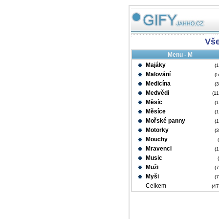
Vš
Menu - M
Majáky
(
Malování
(
Medicína
(
Medvědi
(1
Měsíc
(
Měsíce
(
Mořské panny
(
Motorky
(
Mouchy
Mravenci
(
Music
Muži
(
Myši
(
Celkem
(4