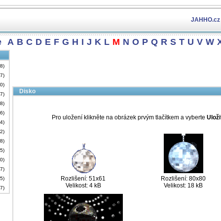
JAHHO.cz
e
A
B
C
D
E
F
G
H
I
J
K
L
M
N
O
P
Q
R
S
T
U
V
W
18)
57)
30)
Disko
17)
18)
16)
Pro uložení klikněte na obrázek prvým tlačítkem a vyberte
Uloži
14)
32)
(8)
15)
(0)
77)
Rozlišení: 51x61
Rozlišení: 80x80
75)
Velikost: 4 kB
Velikost: 18 kB
77)