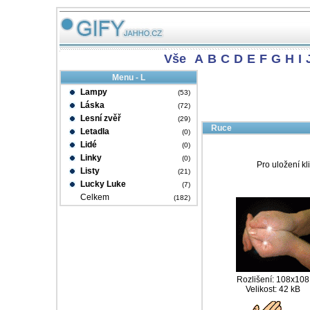
Vše
A
B
C
D
E
F
G
H
I
Menu - L
Lampy
(53)
Láska
(72)
Lesní zvěř
(29)
Ruce
Letadla
(0)
Lidé
(0)
Linky
(0)
Pro uložení kl
Listy
(21)
Lucky Luke
(7)
Celkem
(182)
Rozlišení: 108x108
Velikost: 42 kB