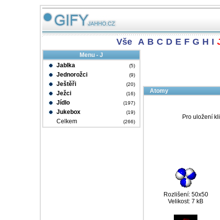
Vše
A
B
C
D
E
F
G
H
I
Menu - J
Jablka
(5)
Jednorožci
(9)
Ještěři
(20)
Atomy
Ježci
(16)
Jídlo
(197)
Jukebox
(19)
Pro uložení kl
Celkem
(266)
Rozlišení: 50x50
Velikost: 7 kB