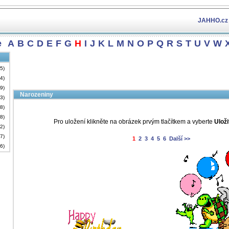
JAHHO.cz
e
A
B
C
D
E
F
G
H
I
J
K
L
M
N
O
P
Q
R
S
T
U
V
W
15)
24)
29)
Narozeniny
23)
28)
18)
Pro uložení klikněte na obrázek prvým tlačítkem a vyberte
Uloži
32)
77)
1
2
3
4
5
6
Další >>
46)