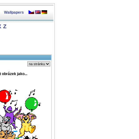
Wallpapers
X
Z
t obrázek jako...