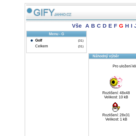
Vše
A
B
C
D
E
F
G
H
I
Menu - G
Golf
(31)
Celkem
(31)
Náhodný výběr
Pro uložení kl
Rozlišení: 48x48
Velikost: 10 kB
Rozlišení: 28x31
Velikost: 1 kB