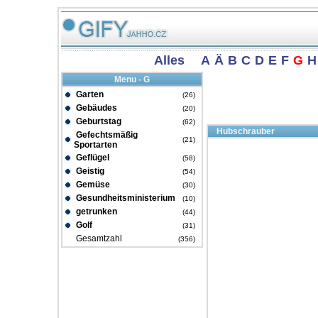
Alles
A
Ä
B
C
D
E
F
G
H
Menu - G
Garten
(26)
Gebäudes
(20)
Geburtstag
(62)
Hubschrauber
Gefechtsmäßig
(21)
Sportarten
Geflügel
(58)
Geistig
(54)
Gemüse
(30)
Gesundheitsministerium
(10)
getrunken
(44)
Golf
(31)
Gesamtzahl
(356)