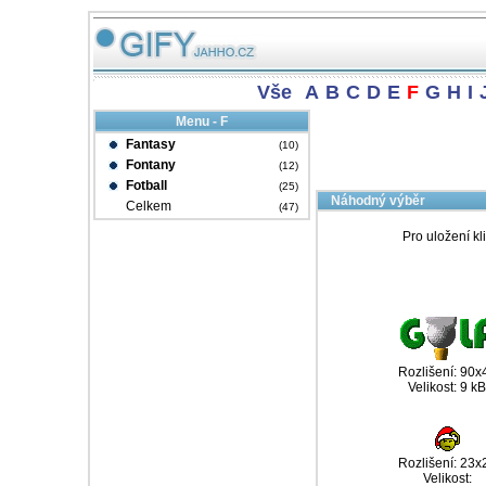
Vše
A
B
C
D
E
F
G
H
I
Menu - F
Fantasy
(10)
Fontany
(12)
Fotball
(25)
Náhodný výběr
Celkem
(47)
Pro uložení kl
Rozlišení: 90x
Velikost: 9 kB
Rozlišení: 23x
Velikost: