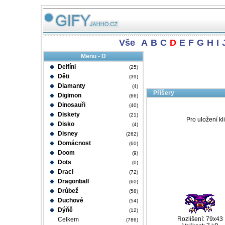
Vše
A
B
C
D
E
F
G
H
I
Menu - D
Delfíni
(25)
Děti
(39)
Diamanty
(4)
Příšery
Digimon
(66)
Dinosauři
(40)
Diskety
(21)
Pro uložení kl
Disko
(4)
Disney
(262)
Domácnost
(60)
Doom
(9)
Dots
(0)
Draci
(72)
Dragonball
(60)
Drůbež
(58)
Duchové
(54)
Dýňě
(12)
Rozlišení: 79x43
Celkem
(786)