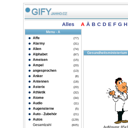
Alles
A
Ä
B
C
D
E
F
G
H
Menu - A
Affe
(77)
Alarmy
(31)
Alien
(74)
Gesundheitsministerium
Alphabet
(97)
Ameisen
(15)
Ampel
(20)
angesprochen
(13)
Anker
(8)
Antennen
(18)
Asterix
(20)
Athletik
(32)
Atome
(34)
Audio
(11)
Augensterne
(5)
Auto - Zubehör
(21)
Autos
(129)
Gesamtzahl
(605)
Auflösung: 85x