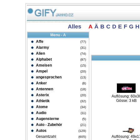
Alles
A
Ä
B
C
D
E
F
G
H
Menu - A
Affe
(77)
Alarmy
(31)
Alien
(74)
Alphabet
(97)
Ameisen
(15)
Ampel
(20)
angesprochen
(13)
Anker
(8)
Antennen
(18)
Asterix
(20)
Auflösung: 60x3
Gösse: 3 kB
Athletik
(32)
Atome
(34)
Audio
(11)
Augensterne
(5)
Auto - Zubehör
(21)
Autos
(129)
Gesamtzahl
Auflösung: 49x1
(605)