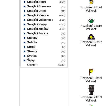
Smajlíci Sport
(258)
Smajlíci Starwars
(70)
Rozlišení: 23x24
Velikost:
Smajlíci Ufoni
(91)
Smajlíci Vánoce
(404)
Smajlíci Velikonoce
(264)
Smajlíci Vlajky
(175)
Rozlišení: 23x19
Smajlíci Značky
Velikost:
(316)
Smajlíci Zvířata
(77)
Snoopy
(12)
Rozlišení: 38x27
Srdíčka
(24)
Velikost:
Stroje
(0)
Stromy
(47)
Svatba
(36)
Šipky
(14)
Celkem
(3480)
Rozlišení: 17x29
Velikost:
Rozlišení: 24x39
Velikost: