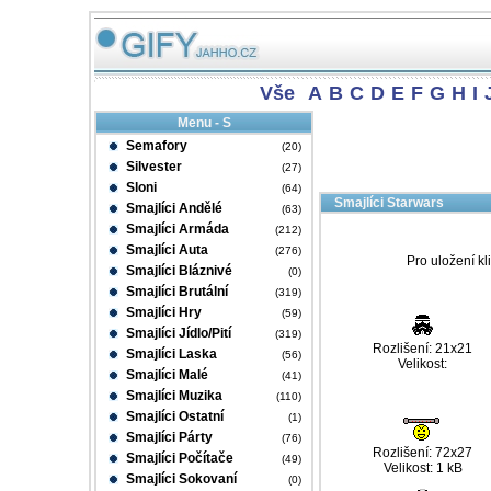
Vše
A
B
C
D
E
F
G
H
I
Menu - S
Semafory
(20)
Silvester
(27)
Sloni
(64)
Smajlíci Starwars
Smajlíci Andělé
(63)
Smajlíci Armáda
(212)
Smajlíci Auta
(276)
Pro uložení kl
Smajlíci Bláznivé
(0)
Smajlíci Brutální
(319)
Smajlíci Hry
(59)
Smajlíci Jídlo/Pití
(319)
Rozlišení: 21x21
Smajlíci Laska
(56)
Velikost:
Smajlíci Malé
(41)
Smajlíci Muzika
(110)
Smajlíci Ostatní
(1)
Smajlíci Párty
(76)
Rozlišení: 72x27
Smajlíci Počítače
(49)
Velikost: 1 kB
Smajlíci Sokovaní
(0)