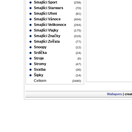
Smajlíci Sport
(258)
Smajlíci Starwars
(70)
Smajlíci Ufoni
(91)
Smajlíci Vánoce
(404)
Smajlíci Velikonoce
(264)
Smajlíci Vlajky
(175)
Smajlíci Značky
(316)
Smajlíci Zvířata
(77)
Snoopy
(12)
Srdíčka
(24)
Stroje
(0)
Stromy
(47)
Svatba
(36)
Šipky
(14)
Celkem
(3480)
Wallapers
| crea