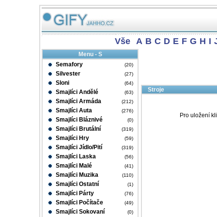
Vše
A
B
C
D
E
F
G
H
I
Menu - S
Semafory
(20)
Silvester
(27)
Sloni
(64)
Stroje
Smajlíci Andělé
(63)
Smajlíci Armáda
(212)
Smajlíci Auta
(276)
Pro uložení kl
Smajlíci Bláznivé
(0)
Smajlíci Brutální
(319)
Smajlíci Hry
(59)
Smajlíci Jídlo/Pití
(319)
Smajlíci Laska
(56)
Smajlíci Malé
(41)
Smajlíci Muzika
(110)
Smajlíci Ostatní
(1)
Smajlíci Párty
(76)
Smajlíci Počítače
(49)
Smajlíci Sokovaní
(0)