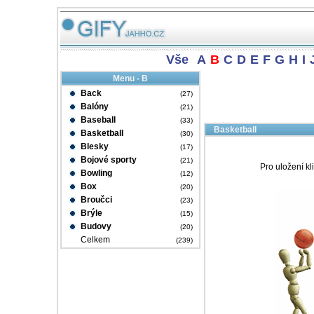
Vše
A
B
C
D
E
F
G
H
I
Menu - B
Back
(27)
Balóny
(21)
Baseball
(33)
Basketball
Basketball
(30)
Blesky
(17)
Bojové sporty
(21)
Pro uložení kl
Bowling
(12)
Box
(20)
Broučci
(23)
Brýle
(15)
Budovy
(20)
Celkem
(239)