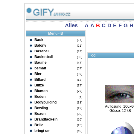
Alles
A
Ä
B
C
D
E
F
G
H
Menu - B
Back
(27)
Balony
(21)
Baseball
(33)
oci
Basketball
(30)
Bäume
(47)
bemalt
(57)
Bier
(39)
Billard
(12)
Blitze
(17)
Blumen
(79)
Boden
(6)
Bodybuilding
(13)
Auflösung: 100x6
Bowling
(12)
Gösse: 12 kB
Boxen
(20)
Brandfackeln
(29)
Brille
(15)
bringt um
(60)